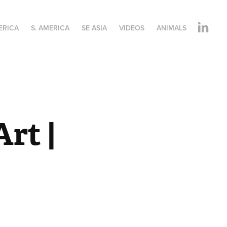
ERICA
S. AMERICA
SE ASIA
VIDEOS
ANIMALS
rt | 