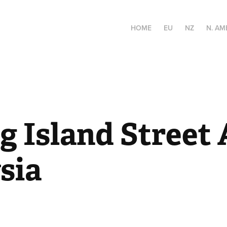
HOME
EU
NZ
N. AM
 Island Street A
sia