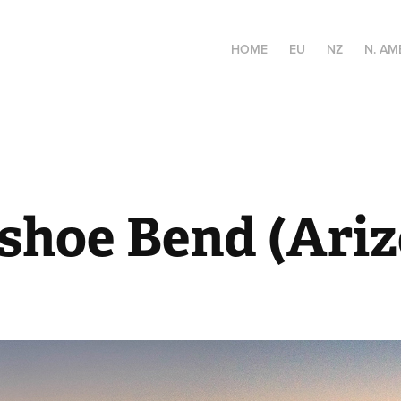
HOME
EU
NZ
N. AM
shoe Bend (Ariz